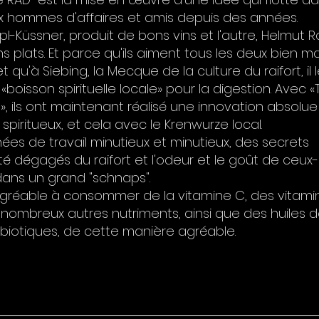
ux hommes d'affaires et amis depuis des années.
pl-Küssner, produit de bons vins et l'autre, Helmut Ra
s plats. Et parce qu'ils aiment tous les deux bien 
et qu'à Siebing, la Mecque de la culture du raifort, il 
boisson spirituelle locale» pour la digestion. Avec 
», ils ont maintenant réalisé une innovation absolu
spiritueux, et cela avec le Krenwurze local.
ées de travail minutieux et minutieux, des secrets
té dégagés du raifort et l'odeur et le goût de ceux-
dans un grand "schnaps".
gréable à consommer de la vitamine C, des vitamin
 nombreux autres nutriments, ainsi que des huiles 
biotiques, de cette manière agréable.