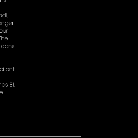
dl,
manger
leur
«The
e dans
ci ont
es B1,
de